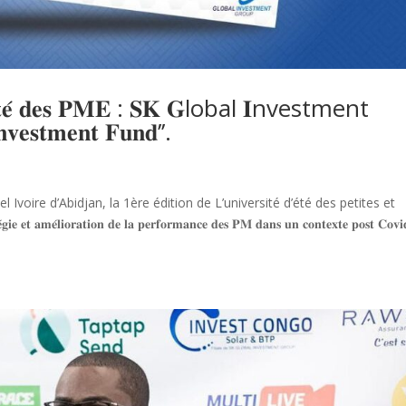
𝐞́ 𝐝’𝐞́𝐭𝐞́ 𝐝𝐞𝐬 𝐏𝐌𝐄 : 𝐒𝐊 𝐆lobal 𝐈nvestment
𝐧𝐯𝐞𝐬𝐭𝐦𝐞𝐧𝐭 𝐅𝐮𝐧𝐝’’.
el Ivoire d’Abidjan, la 1ère édition de L’université d’été des petites et
𝐨𝐫𝐚𝐭𝐢𝐨𝐧 𝐝𝐞 𝐥𝐚 𝐩𝐞𝐫𝐟𝐨𝐫𝐦𝐚𝐧𝐜𝐞 𝐝𝐞𝐬 𝐏𝐌 𝐝𝐚𝐧𝐬 𝐮𝐧 𝐜𝐨𝐧𝐭𝐞𝐱𝐭𝐞 𝐩𝐨𝐬𝐭 𝐂𝐨𝐯𝐢