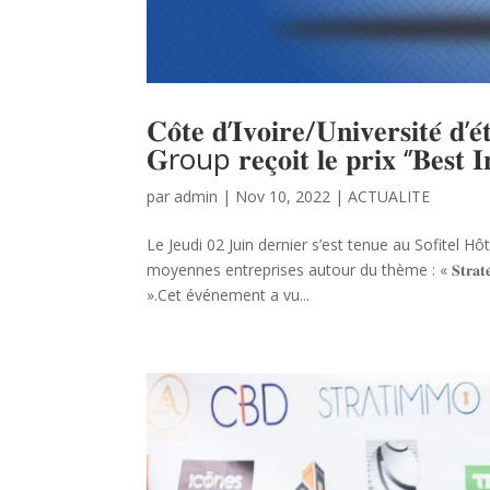
𝐂𝐨̂𝐭𝐞 𝐝’𝐈𝐯𝐨𝐢𝐫𝐞/𝐔𝐧𝐢𝐯𝐞𝐫𝐬𝐢
𝐆roup 𝐫𝐞𝐜̧𝐨𝐢𝐭 𝐥𝐞 𝐩𝐫𝐢𝐱 ‘’𝐁𝐞𝐬𝐭 𝐈
par
admin
|
Nov 10, 2022
|
ACTUALITE
Le Jeudi 02 Juin dernier s’est tenue au Sofitel Hôt
moyennes entreprises autour du thème : « 𝐒𝐭𝐫𝐚𝐭𝐞́𝐠𝐢𝐞 𝐞𝐭 𝐚𝐦𝐞́𝐥
».Cet événement a vu...