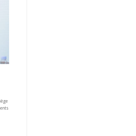
siège
ments