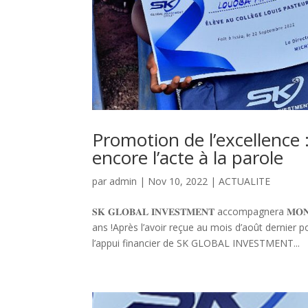
Promotion de l’excellence 
encore l’acte à la parole
par
admin
|
Nov 10, 2022
|
ACTUALITE
𝐒𝐊 𝐆𝐋𝐎𝐁𝐀𝐋 𝐈𝐍𝐕𝐄𝐒𝐓𝐌𝐄𝐍𝐓 accompagnera 𝐌𝐎𝐍𝐍
ans !Après l’avoir reçue au mois d’août dernier
l’appui financier de SK GLOBAL INVESTMENT...