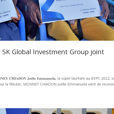
: SK Global Investment Group joint
𝐄𝐘 𝐂𝐇𝐈𝐀𝐃𝐎𝐍 𝐉𝐨𝐞̈𝐥𝐥𝐞 𝐄𝐦𝐦𝐚𝐧𝐮𝐞𝐥𝐚, la super lauréate au BEPC 2022, 
 pour la féliciter, MONNEY CHIADON Joëlle Emmanuela vient de recevoi